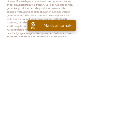
binnen 14 werkdagen contact met ons opnemen en een
ander gewenst product uitkiezen. Let op! Alle geopende/
gebruikte producten en alle producten waarvan de
originele verpakking ontbreekt kunnen nimmer worden
geretourneerd. Het product moet in verkoopbare staat
verkeren. Het is niet toegestaan om een artikel zoals
shampoo, conditioner, stylingsartikelen, etc.te retourneren
als dit na gebruik niet bevalt.
Wij controleren het geretourneerde artikel zorgvuldig op
beschadigingen en gebruikerssporen en behouden ons
het recht voor om in een dergelijk geval omruiling of
vergoeding te weigeren. U kunt het beschadigde artikel
terugontvangen tegen vergoeding van verzendkosten.
GARANTIES
Indien het artikel door u beschadigd is ontvangen, kunt u
gebruik maken van onze garantieregeling. Stuur hiervoor
een mail naar
info@theset.nl
. Vermeld altijd uw
bestelnummer, het product en wat er mis is met het
product.
Sign up for the newsletter and receive 5% off your first order.
AANMELDEN