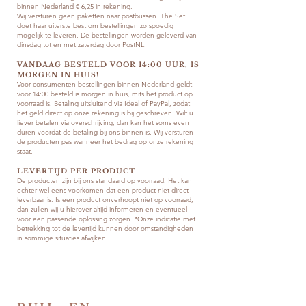
binnen Nederland € 6,25 in rekening.
Wij versturen geen paketten naar postbussen. The Set
doet haar uiterste best om bestellingen zo spoedig
mogelijk te leveren. De bestellingen worden geleverd van
dinsdag tot en met zaterdag door PostNL.
VANDAAG BESTELD VOOR 14:00 UUR, IS
MORGEN IN HUIS!
Voor consumenten bestellingen binnen Nederland geldt,
voor 14:00 besteld is morgen in huis, mits het product op
voorraad is. Betaling uitsluitend via Ideal of PayPal, zodat
het geld direct op onze rekening is bij geschreven. Wilt u
liever betalen via overschrijving, dan kan het soms even
duren voordat de betaling bij ons binnen is. Wij versturen
de producten pas wanneer het bedrag op onze rekening
staat.
LEVERTIJD PER PRODUCT
De producten zijn bij ons standaard op voorraad. Het kan
echter wel eens voorkomen dat een product niet direct
leverbaar is. Is een product onverhoopt niet op voorraad,
dan zullen wij u hierover altijd informeren en eventueel
voor een passende oplossing zorgen. *Onze indicatie met
betrekking tot de levertijd kunnen door omstandigheden
in sommige situaties afwijken.