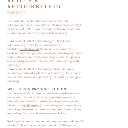
RUIL- EN
RETOURBELEID
WEBSHOP
Hieronder treft u alle informatie aan omtrent het
retourneren of ruilen van artikelen. U dient hiervoor altijd
eerst contact met ons op te nemen zodat wij, samen met
u, kunnen komen tot een passende oplossing.
Is uw product defect of beschadigd? Meld een
retourzending vooraf bij ons aan via het e-
mailadres
info@theset.nl
. Vermeld hierbij altijd het
bestelnummer en geef een duidelijke omschrijving van de
reden. Wij nemen uw retouraanvraag zo snel mogelijk in
behandeling en zoeken samen met u naar een gepaste
oplossing.
Is uw product defect of beschadigd dan zullen wij u
informeren omtrent kostenloze retournering. Indien u op
een andere manier retourneert zijn de kosten voor eigen
rekening.
WILT U EEN PRODUCT RUILEN?
U kunt een product ruilen binnen zeven werkdagen na
ontvangst, mits het product niet gebruikt is en zich in
originele staat bevindt. U dient de ruiling bij ons aan te
melden via
info@theset.nl
. zodat wij op de hoogte zijn van
uw ruiling. De verzendkosten voor het terugsturen zijn bij
een ruilzending voor de rekening van de klant.
Welke producten kunnen er niet geretourneerd of geruild
worden? Is een product niet naar wens? Dan kunt u