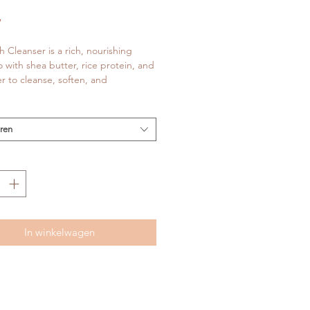
rijs
W
h Cleanser is a rich, nourishing
with shea butter, rice protein, and
er to cleanse, soften, and
hen dry and damaged hair. Free
icones, parabens, and sulfates.
eren
In winkelwagen