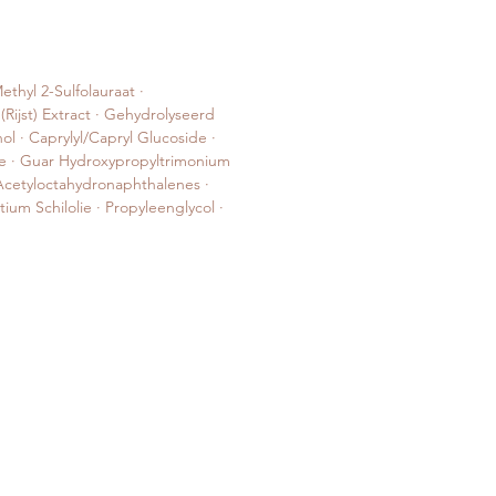
thyl 2-Sulfolauraat ·
Rijst) Extract · Gehydrolyseerd
ol · Caprylyl/Capryl Glucoside ·
ate · Guar Hydroxypropyltrimonium
 Acetyloctahydronaphthalenes ·
um Schilolie · Propyleenglycol ·