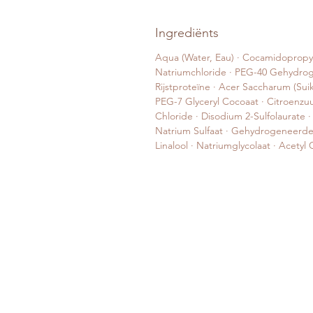
Ingrediënts
Aqua (Water, Eau) · Cocamidopropyl 
Natriumchloride · PEG-40 Gehydrogen
Rijstproteïne · Acer Saccharum (Suik
PEG-7 Glyceryl Cocoaat · Citroenzuu
Chloride · Disodium 2-Sulfolaurate 
Natrium Sulfaat · Gehydrogeneerde R
Linalool · Natriumglycolaat · Acety