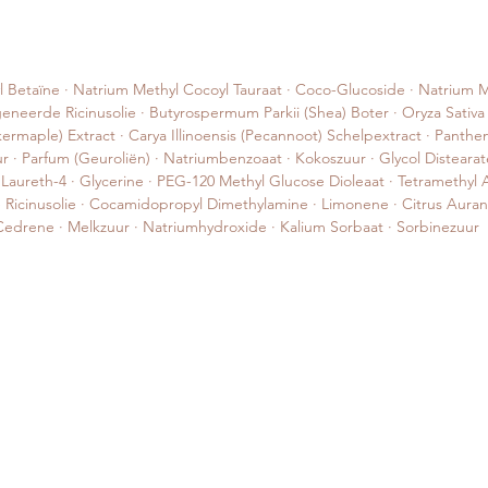
Betaïne · Natrium Methyl Cocoyl Tauraat · Coco-Glucoside · Natrium Me
eerde Ricinusolie · Butyrospermum Parkii (Shea) Boter · Oryza Sativa (
ermaple) Extract · Carya Illinoensis (Pecannoot) Schelpextract · Panthen
r · Parfum (Geuroliën) · Natriumbenzoaat · Kokoszuur · Glycol Distear
· Laureth-4 · Glycerine · PEG-120 Methyl Glucose Dioleaat · Tetramethyl
icinusolie · Cocamidopropyl Dimethylamine · Limonene · Citrus Auranti
l Cedrene · Melkzuur · Natriumhydroxide · Kalium Sorbaat · Sorbinezuur