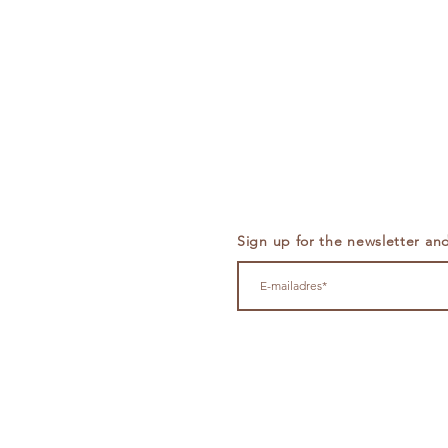
Sign up for the newsletter and 
Cruquiusweg 89F - 1019 AG 
info@theset.nl
+31
651133294