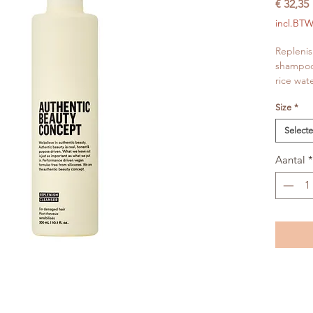
P
€ 32,35
incl.BT
Replenis
shampoo 
rice wat
strengt
Size
*
from sil
Select
Aantal
*